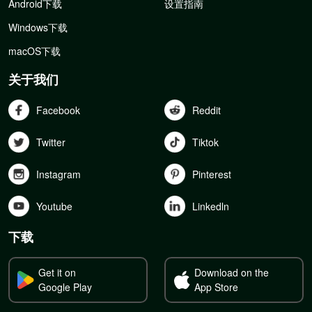
Android下载
设置指南
Windows下载
macOS下载
关于我们
Facebook
Reddit
Twitter
Tiktok
Instagram
Pinterest
Youtube
Linkedln
下载
Get it on
Download on the
Google Play
App Store