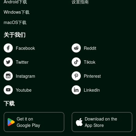
Android下载
设置指南
Windows下载
macOS下载
关于我们
Facebook
Reddit
Twitter
Tiktok
Instagram
Pinterest
Youtube
Linkedln
下载
Get it on
Download on the
Google Play
App Store