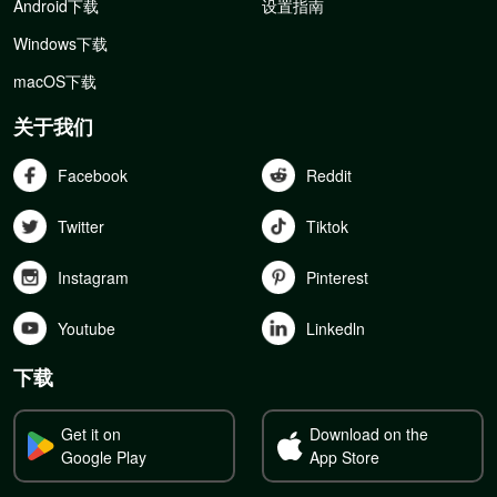
Android下载
设置指南
Windows下载
macOS下载
关于我们
Facebook
Reddit
Twitter
Tiktok
Instagram
Pinterest
Youtube
Linkedln
下载
Get it on
Download on the
Google Play
App Store