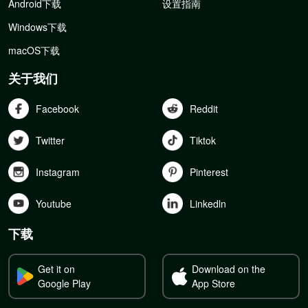
Android下载
设置指南
Windows下载
macOS下载
关于我们
Facebook
Reddit
Twitter
Tiktok
Instagram
Pinterest
Youtube
Linkedln
下载
Get it on
Download on the
Google Play
App Store