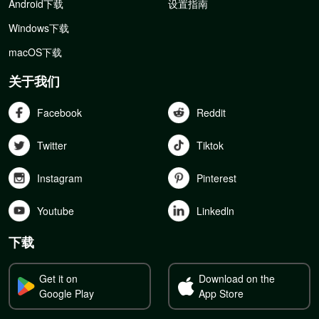
Android下载
设置指南
Windows下载
macOS下载
关于我们
Facebook
Reddit
Twitter
Tiktok
Instagram
Pinterest
Youtube
Linkedln
下载
Get it on
Download on the
Google Play
App Store