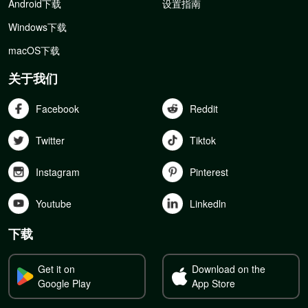
Android下载
设置指南
Windows下载
macOS下载
关于我们
Facebook
Reddit
Twitter
Tiktok
Instagram
Pinterest
Youtube
Linkedln
下载
Get it on
Download on the
Google Play
App Store